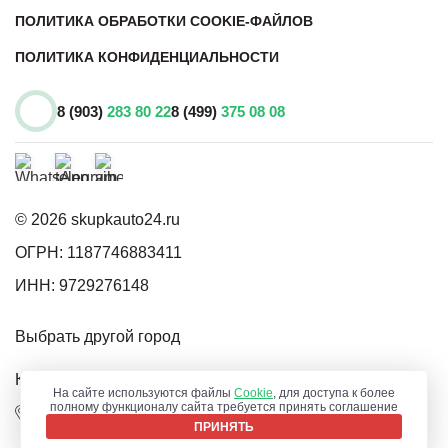
ПОЛИТИКА ОБРАБОТКИ COOKIE-ФАЙЛОВ
ПОЛИТИКА КОНФИДЕНЦИАЛЬНОСТИ
8 (903)
283 80 22
8 (499)
375 08 08
© 2026 skupkauto24.ru
ОГРН: 1187746883411
ИНН: 9729276148
Выбрать другой город
Карта сайта
На сайте используются файлы
Cookie
, для доступа к более
полному функционалу сайта требуется принять соглашение
г. Солнечногорск , ул. Тельнова, 10. Бизнес Центр
ПРИНЯТЬ
info@skupkauto24.ru