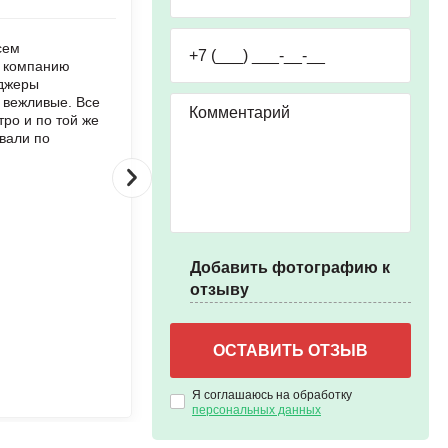
сем
«2 месяца пытался продать
ь компанию
сам продать свою битую
еджеры
машину. В итоге продал за 1
 вежливые. Все
день компании
ро и по той же
БитАвто и всего на 5%
вали по
процентов дешевле чем
хотел»
Добавить фотографию к
отзыву
Я соглашаюсь на обработку
персональных данных