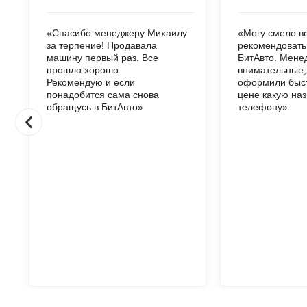
«Спасибо менеджеру Михаилу
«Могу смело в
за терпение! Продавала
рекомендоват
машину первый раз. Все
БитАвто. Мен
прошло хорошо.
внимательные,
Рекомендую и если
оформили быст
понадобится сама снова
цене какую наз
обращусь в БитАвто»
телефону»