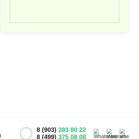
8 (903)
283 80 22
И
8 (499)
375 08 08